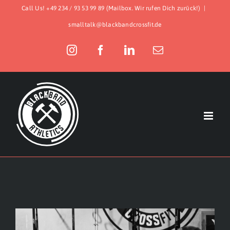
Zum
Call Us! +49 234 / 93 53 99 89 (Mailbox. Wir rufen Dich zurück!)
|
Inhalt
smalltalk@blackbandcrossfit.de
springen
Instagram
Facebook
LinkedIn
E-
Mail
Zeige
grösseres