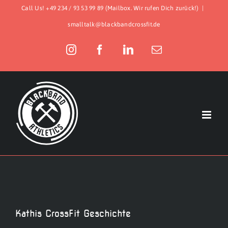
Zum
Call Us! +49 234 / 93 53 99 89 (Mailbox. Wir rufen Dich zurück!)
|
Inhalt
smalltalk@blackbandcrossfit.de
springen
Instagram
Facebook
LinkedIn
E-
Mail
Kathis CrossFit Geschichte